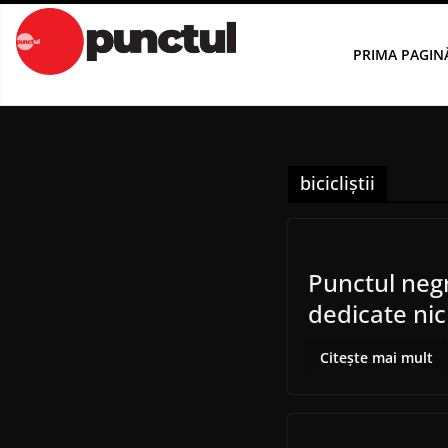
Sari
la
PRIMA PAGIN
conținut
bicicliștii
Punctul negr
dedicate nic
Citește mai mult