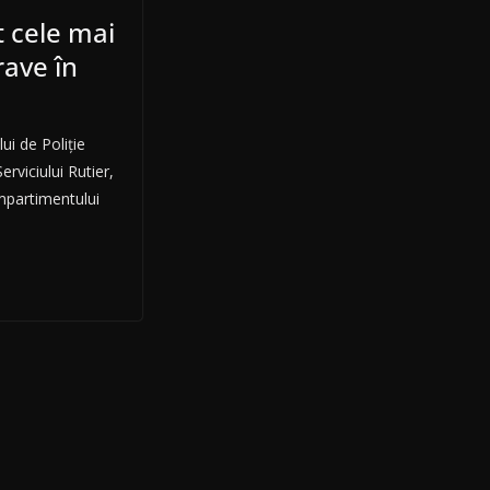
at cele mai
rave în
ui de Poliție
erviciului Rutier,
mpartimentului