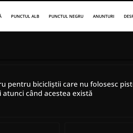
Ă
PUNCTUL ALB
PUNCTUL NEGRU
ANUNTURI
DES
u pentru bicicliștii care nu folosesc pist
i atunci când acestea există