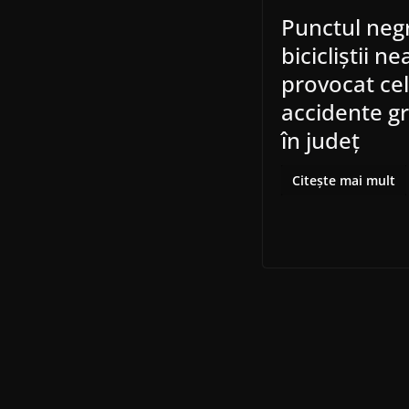
Punctul neg
bicicliștii n
provocat ce
accidente g
în județ
Citește mai mult