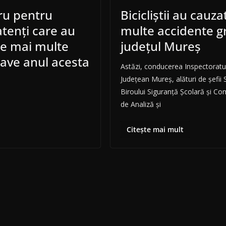
ru pentru
Bicicliștii au cauz
eatenți care au
multe accidente g
le mai multe
județul Mureș
rave anul acesta
Astăzi, conducerea Inspectoratul
Județean Mureș, alături de șefii S
Biroului Siguranță Școlară și Co
de Analiză și
Citește mai mult