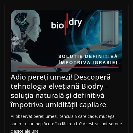
Adio pereți umezi! Descoperă
tehnologia elvețiană Biodry –
soluția naturală și definitivă
împotriva umidității capilare
Ai observat pereți umezi, tencuială care cade, mucegai
sau mirosuri neplăcute în clădirea ta? Acestea sunt semne
clasice ale unei