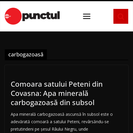
Sari
la
conținut
carbogazoasă
Comoara satului Peteni din
Covasna: Apa minerală
carbogazoasă din subsol
Apa minerală carbogazoasă ascunsă în subsol este o
adevărată comoară a satului Peteni, revârsăndu-se
pretutindeni pe șesul Râului Negru, unde