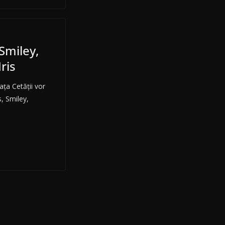
Smiley,
ris
ața Cetății vor
s, Smiley,