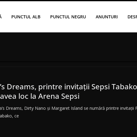
Ă
PUNCTUL ALB
PUNCTUL NEGRU
ANUNTURI
DES
a’s Dreams, printre invitaţii Sepsi Tabako
a avea loc la Arena Sepsi
a’s Dreams, Dirty Nano şi Margaret Island se numără printre invitaţii F
Tabako, ce