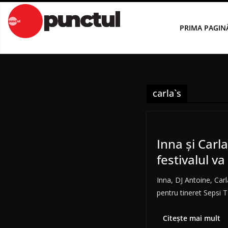
Sari
la
PRIMA PAGIN
conținut
carla`s
Inna şi Carl
festivalul v
Inna, DJ Antoine, Carl
pentru tineret Sepsi 
Citește mai mult