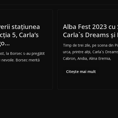
erii stațiunea
Alba Fest 2023 cu 
ția 5, Carla’s
Carla`s Dreams și I
go…
Timp de trei zile, pe scena din Pi
urca, printre alții, Carla`s Dream
st, la Borsec s-au pregătit
Cabron, Andia, Alina Eremia,
 nevoile. Borsec merită
Citește mai mult