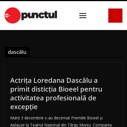
Sari
la
conținut
dascălu
Actrița Loredana Dascălu a
primit disticția Bioeel pentru
activitatea profesională de
excepţie
Marți 3 decembrie s-au decernat Premiile Bioeel şi
Aplauze la Teatrul Național din Târgu Mureș. Compania