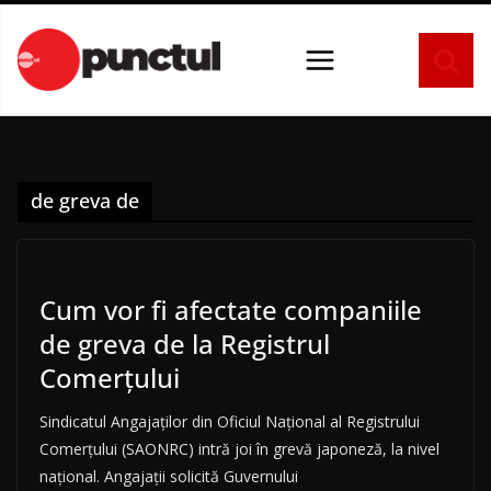
Sari
la
conținut
de greva de
Cum vor fi afectate companiile
de greva de la Registrul
Comerțului
Sindicatul Angajaților din Oficiul Național al Registrului
Comerțului (SAONRC) intră joi în grevă japoneză, la nivel
național. Angajații solicită Guvernului