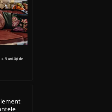
at 5 unități de
 element
antele