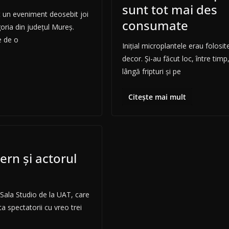
sunt tot mai des
at un eveniment deosebit joi
consumate
ria din județul Mureș.
e de o
Inițial microplantele erau folosi
decor. Și-au făcut loc, între timp,
lângă fripturi și pe
Citește mai mult
rn și actorul
 Sala Studio de la UAT, care
ta spectatorii cu vreo trei