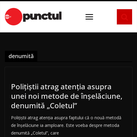
Sari
la
conținut
denumită
Poliţiştii atrag atenţia asupra
unei noi metode de înşelăciune,
denumită „Coletul”
Poliţiştii atrag atenţia asupra faptului că o nouă metodă
de înşelăciune ia amploare. Este voeba despre metoda
denumită „Coletul”, care