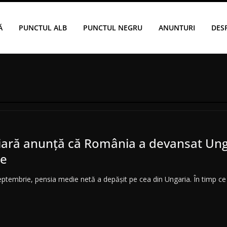
Ă
PUNCTUL ALB
PUNCTUL NEGRU
ANUNTURI
DES
ară anunță că România a devansat Unga
ie
eptembrie, pensia medie netă a depășit pe cea din Ungaria. În timp c