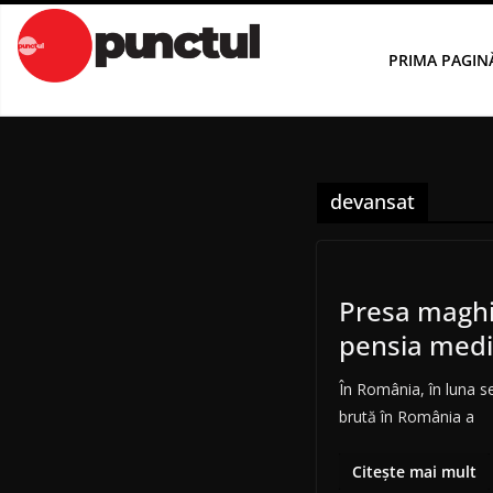
Sari
la
PRIMA PAGIN
conținut
devansat
Presa maghi
pensia med
În România, în luna s
brută în România a
Citește mai mult