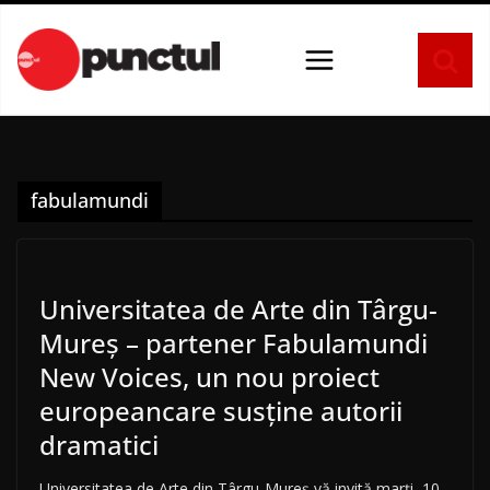
Sari
la
conținut
fabulamundi
Universitatea de Arte din Târgu-
Mureș – partener Fabulamundi
New Voices, un nou proiect
europeancare susține autorii
dramatici
Universitatea de Arte din Târgu-Mureș vă invită marți, 10