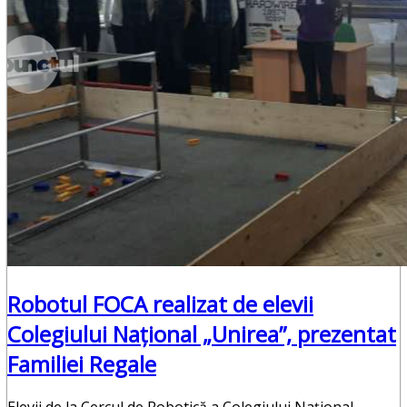
Punctul Negru
Anunturi
Despre noi
Publicitate
Contact
Robotul FOCA realizat de elevii
Colegiului Naţional „Unirea”, prezentat
Familiei Regale
Elevii de la Cercul de Robotică a Colegiului Naţional