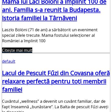
Mama lui Laci Bölöni a împlinit 100 de
ani. Familia s-a reunit la Budapesta.
Istoria familiei la Târnăveni
Laszlo Bölöni (71 de ani) a sărbătorit un eveniment
special zilele trecute. Mama fostului selecționer al
României a împlinit 100
Citește mai mult
default
Lacul de Pescuit Fűzi din Covasna oferă
relaxare perfectă pentru toți membrii
familiei
Cuvântul „wellness” a devenit un cuvânt familiar, dar de
fapt înseamnă „bunăstare”. La Balta de pescuit Fűzi aveți