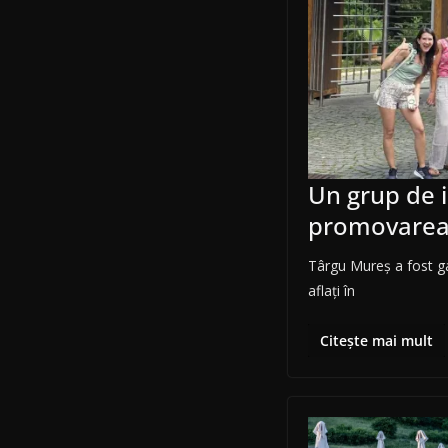
Un grup de i
promovarea z
Târgu Mureș a fost gaz
aflați în
Citește mai mult