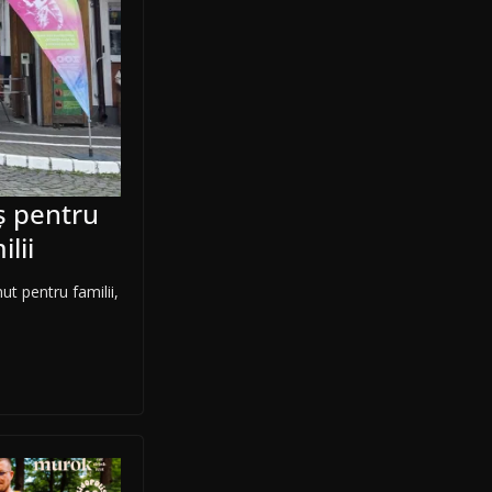
eș pentru
lii
ut pentru familii,