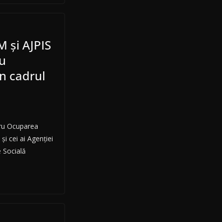
M şi AJPIS
u
în cadrul
tru Ocuparea
i cei ai Agenţiei
e Socială