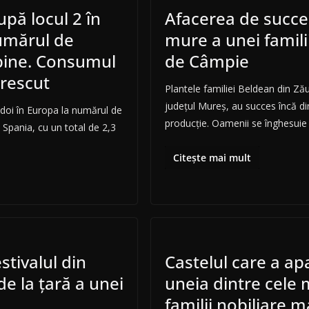
pă locul 2 în
Afacerea de succe
umărul de
mure a unei famili
lbine. Consumul
de Câmpie
crescut
Plantele familiei Beldean din Z
judeţul Mureş, au succes încă di
doi în Europa la numărul de
producţie. Oamenii se înghesuie
ă Spania, cu un total de 2,3
Citește mai mult
stivalul din
Castelul care a ap
e la țară a unei
uneia dintre cele 
familii nobiliare 