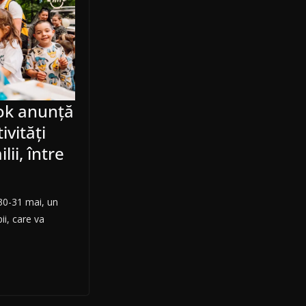
ok anunță
vități
lii, între
30-31 mai, un
ii, care va