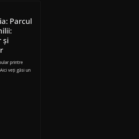
ia: Parcul
lii:
 și
r
ular printre
 Aici veți găsi un