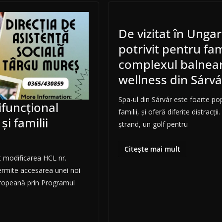
De vizitat în Ungar
potrivit pentru fami
complexul balnear
wellness din Sárvá
Spa-ul din Sárvár este foarte pop
ifuncțional
familii, și oferă diferite distracții.
și familii
ștrand, un golf pentru
Citește mai mult
at modificarea HCL nr.
ermite accesarea unei noi
uropeană prin Programul