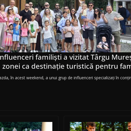
nfluenceri familiști a vizitat Târgu Mur
onei ca destinație turistică pentru fami
da, în acest weekend, a unui grup de influenceri specializați în conțin