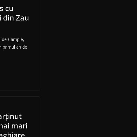
s cu
i din Zau
ău de Câmpie,
n primul an de
arținut
mai mari
maghiare