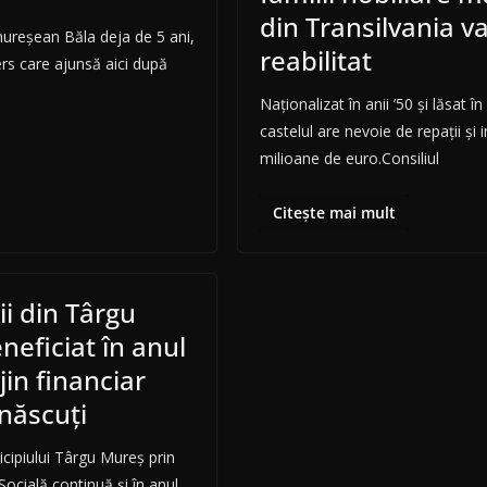
din Transilvania va
mureșean Băla deja de 5 ani,
reabilitat
ers care ajunsă aici după
Naționalizat în anii ’50 și lăsat î
castelul are nevoie de repații și i
milioane de euro.Consiliul
Citește mai mult
ii din Târgu
eficiat în anul
jin financiar
născuți
icipiului Târgu Mureș prin
Socială continuă și în anul