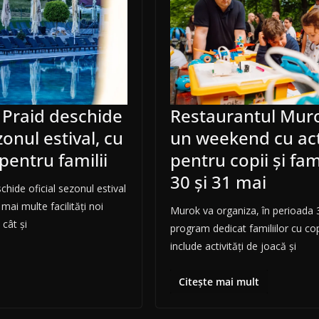
Praid deschide
Restaurantul Mur
nul estival, cu
un weekend cu acti
i pentru familii
pentru copii și fami
30 și 31 mai
hide oficial sezonul estival
mai multe facilități noi
Murok va organiza, în perioada 
 cât și
program dedicat familiilor cu cop
include activități de joacă și
Citește mai mult