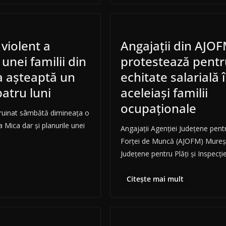
violent a
Angajaţii din AJOF
unei familii din
protestează pentr
a așteaptă un
echitate salarială 
patru luni
aceleiaşi familii
ocupaţionale
 ruinat sâmbătă dimineața o
 Mica dar și planurile unei
Angajaţii Agenţiei Judeţene pen
Forţei de Muncă (AJOFM) Mureş ş
Judeţene pentru Plăţi şi Inspecţi
Citește mai mult