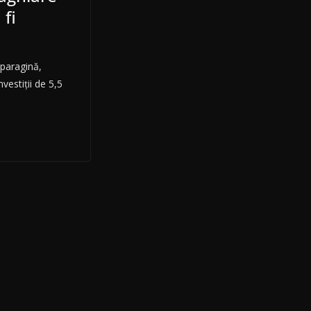
 fi
n paragină,
nvestiții de 5,5