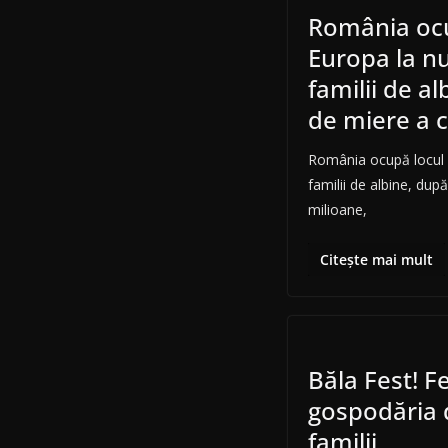
România ocu
Europa la n
familii de a
de miere a 
România ocupă locul 
familii de albine, dup
milioane,
Citește mai mult
Băla Fest! Fe
gospodăria d
familii