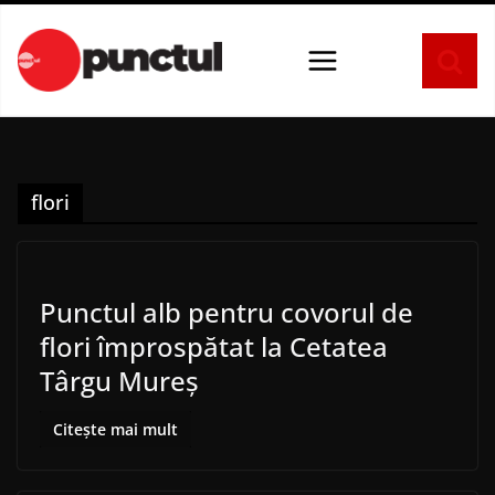
Sari
la
conținut
flori
Punctul alb pentru covorul de
flori împrospătat la Cetatea
Târgu Mureș
Citește mai mult