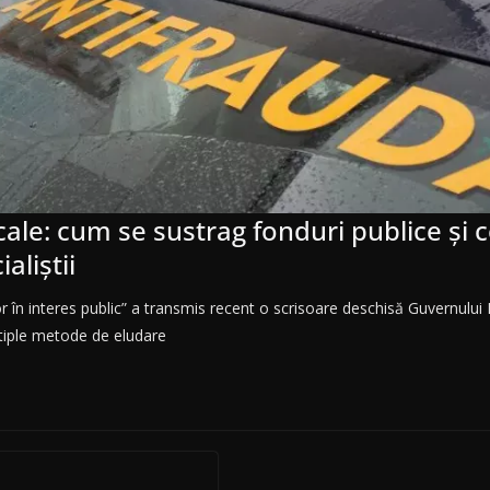
cale: cum se sustrag fonduri publice și ce
aliștii
or în interes public” a transmis recent o scrisoare deschisă Guvernului
iple metode de eludare