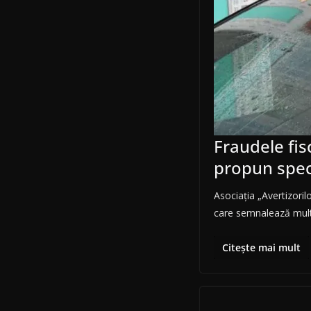
Fraudele fis
propun speci
Asociația „Avertizoril
care semnalează mult
Citește mai mult