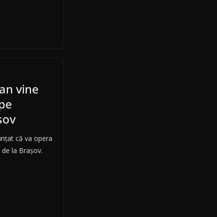
an vine
 pe
șov
unțat că va opera
, de la Brașov.