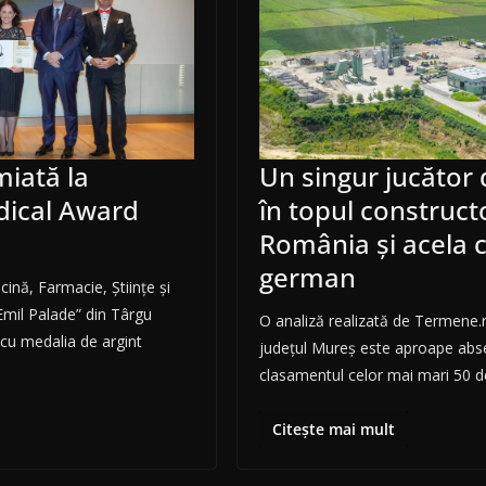
iată la
Un singur jucător
ical Award
în topul constructo
România și acela c
german
ină, Farmacie, Științe și
mil Palade” din Târgu
O analiză realizată de Termene.
 cu medalia de argint
județul Mureș este aproape abs
clasamentul celor mai mari 50 
Citește mai mult