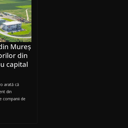
 din Mureș
rilor din
u capital
ro arată că
ent din
de companii de