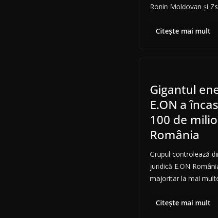
Ronin Moldovan și Z
Citește mai mult
Gigantul en
E.ON a înca
100 de milio
România
Grupul controlează dir
juridică E.ON România
majoritar la mai mult
Citește mai mult