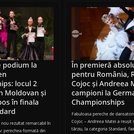
 podium la
În premieră absol
en
pentru România, 
ps: locul 2
Cojoc și Andreea 
n Moldovan și
campioni la Germ
os în finala
Championships
ndard
Fabuloasa pereche de dansatori 
Cojoc – Andreea Matei a reușit 
nou rezultat remarcabil în
târziu, la categoria Standard, fa
v: perechea formată din