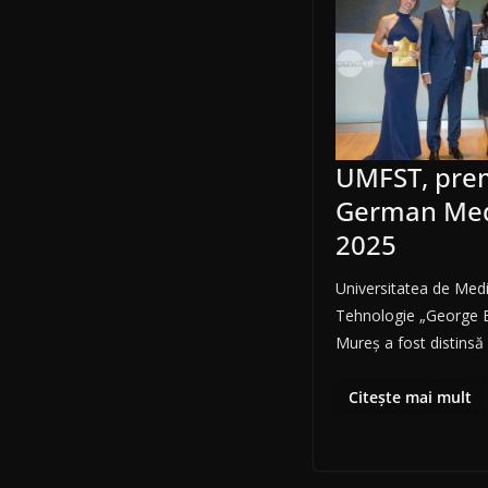
UMFST, prem
German Med
2025
Universitatea de Medic
Tehnologie „George E
Mureș a fost distinsă
Citește mai mult