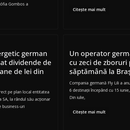
sófia Gombos a
Citește mai mult
ergetic german
Un operator germ
sat dividende de
cu zeci de zboruri
ane de lei din
săptămână la Bra
Compania germană Fly Lili a an
6 destinații începând cu 15 iunie
ect pe plan local entitatea
Din iulie,
 SA, la rândul său acționar
e business-uri
Citește mai mult