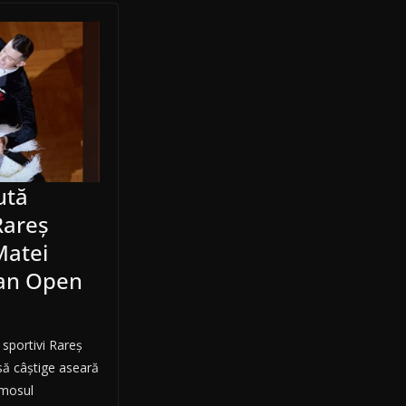
ută
Rareș
Matei
an Open
sportivi Rareș
să câștige aseară
imosul