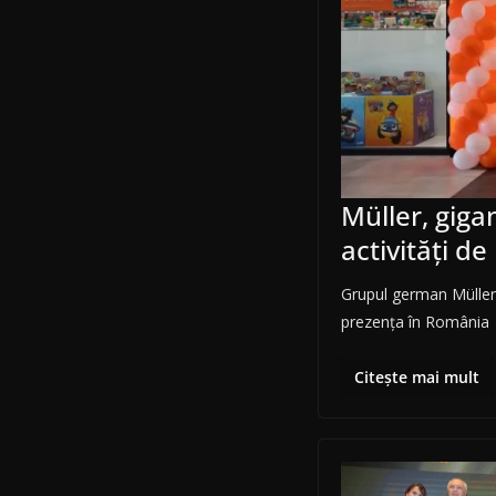
Müller, gig
activități d
Grupul german Müller H
prezența în România
Citește mai mult