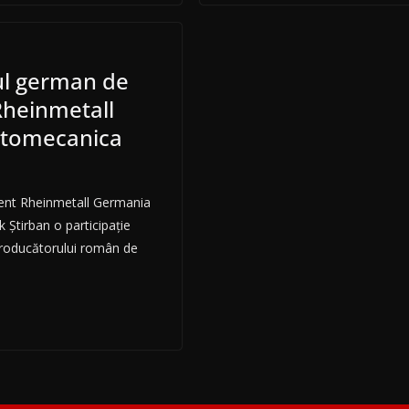
ul german de
heinmetall
tomecanica
nt Rheinmetall Germania
k Știrban o participație
producătorului român de