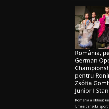
România, pe
German Op
Championshi
pentru Roni
Zsófia Gomb
Junior I Sta
România a obținut un 
lumea dansului sporti