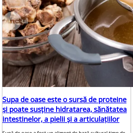
Punctul Negru
Anunturi
Despre noi
Publicitate
Contact
Supa de oase este o sursă de proteine
și poate susține hidratarea, sănătatea
intestinelor, a pielii și a articulațiilor
Supă de oase a fost un aliment de bază cultural timp de