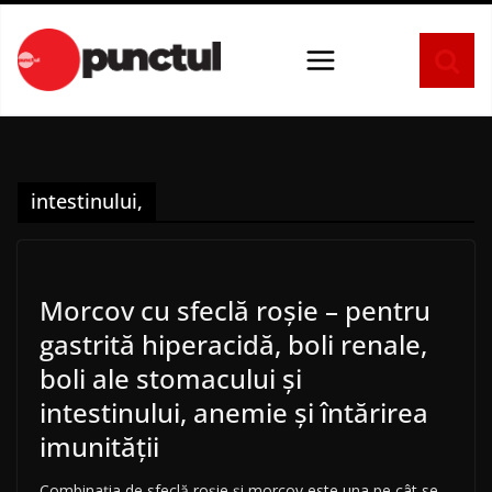
Sari
la
conținut
intestinului,
Morcov cu sfeclă roșie – pentru
gastrită hiperacidă, boli renale,
boli ale stomacului și
intestinului, anemie și întărirea
imunității
Combinaţia de sfeclă roşie şi morcov este una pe cât se