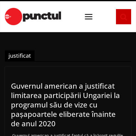
Sari
la
conținut
justificat
Guvernul american a justificat
limitarea participării Ungariei la
programul său de vize cu
paşapoartele eliberate înainte
de anul 2020
Guvernul american a justificat faptul că a înăsprit regulile