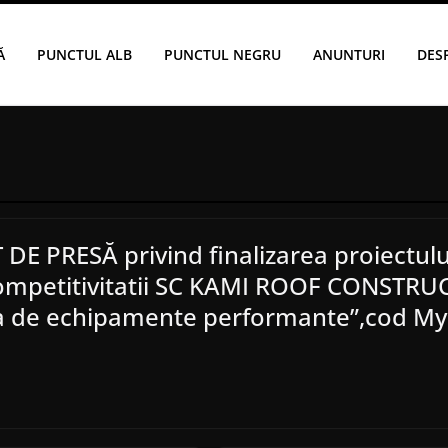
Ă
PUNCTUL ALB
PUNCTUL NEGRU
ANUNTURI
DES
E PRESĂ privind finalizarea proiectulu
ompetitivitatii SC KAMI ROOF CONSTRU
tia de echipamente performante”,cod M