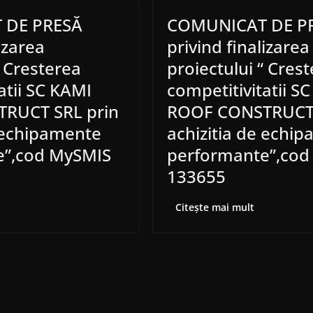
 DE PRESĂ
COMUNICAT DE P
izarea
privind finalizarea
“ Cresterea
proiectului “ Cres
atii SC KAMI
competitivitatii S
RUCT SRL prin
ROOF CONSTRUCT 
e echipamente
achizitia de echi
e”,cod MySMIS
performante”,cod
133655
Citește mai mult