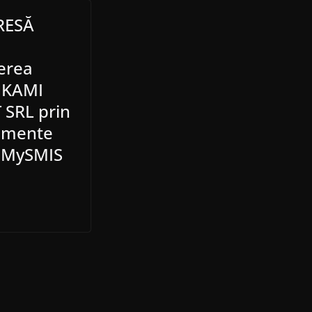
RESĂ
terea
C KAMI
SRL prin
pamente
 MySMIS