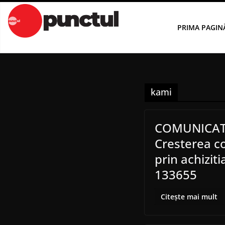
Sari
la
PRIMA PAGIN
conținut
kami
COMUNICAT D
Cresterea c
prin achizi
133655
Citește mai mult