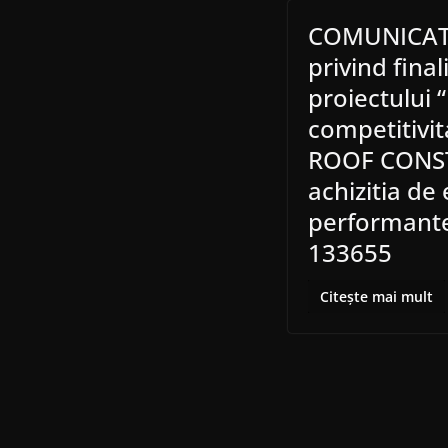
COMUNICAT
privind final
proiectului 
competitivit
ROOF CONST
achizitia d
performant
133655
Citește mai mult