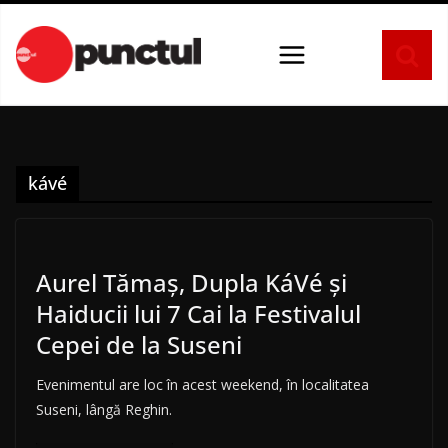
Sari
la
conținut
kávé
Aurel Tămaș, Dupla KáVé și
Haiducii lui 7 Cai la Festivalul
Cepei de la Suseni
Evenimentul are loc în acest weekend, în localitatea
Suseni, lângă Reghin.