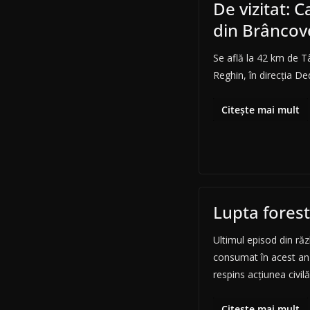
De vizitat: 
din Brâncov
Se află la 42 km de T
Reghin, în direcţia D
Citește mai mult
Lupta forest
Ultimul episod din răz
consumat în acest an
respins acţiunea civi
Citește mai mult