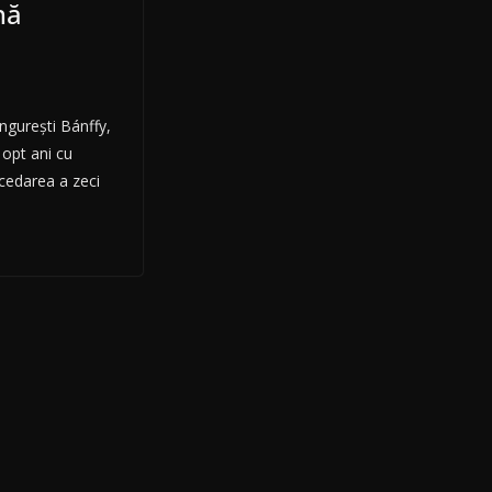
nă
ungureşti Bánffy,
opt ani cu
cedarea a zeci