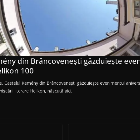
mény din Brâncovenești găzduiește eve
elikon 100
ie, Castelul Kemény din Brâncovenești găzduiește evenimentul anivers
ișcării literare Helikon, născută aici,