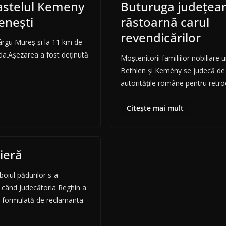
Castelul Kemeny
Buturuga județea
enești
răstoarnă carul
revendicărilor
ârgu Mureş şi la 11 km de
eda.Așezarea a fost deținută
Moştenitorii familiilor nobiliare 
Bethlen şi Kemény se judecă de 
autorităţile române pentru retro
Citește mai mult
ieră
boiul pădurilor s-a
 când Judecătoria Reghin a
lă formulată de reclamanta