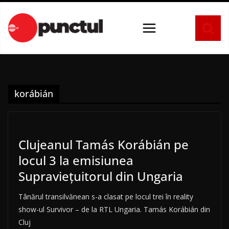
Sari
la
conținut
korábián
Clujeanul Tamás Korábián pe
locul 3 la emisiunea
Supraviețuitorul din Ungaria
Tânărul transilvănean s-a clasat pe locul trei în reality
show-ul Survivor – de la RTL Ungaria. Tamás Korábián din
Cluj