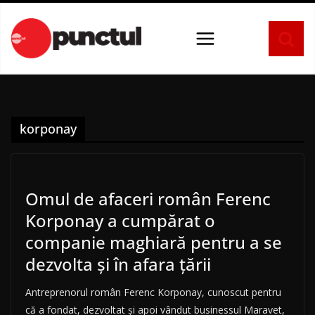
Sari
la
conținut
korponay
Omul de afaceri român Ferenc
Korponay a cumpărat o
companie maghiară pentru a se
dezvolta și în afara țării
Antreprenorul român Ferenc Korponay, cunoscut pentru
că a fondat, dezvoltat şi apoi vândut businessul Maravet,