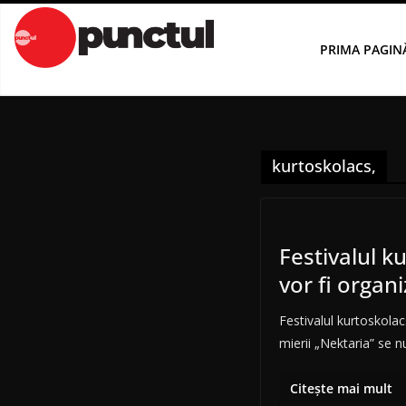
Sari
la
PRIMA PAGIN
conținut
kurtoskolacs,
Festivalul ku
vor fi organ
Festivalul kurtoskolacs 
mierii „Nektaria” se 
Citește mai mult