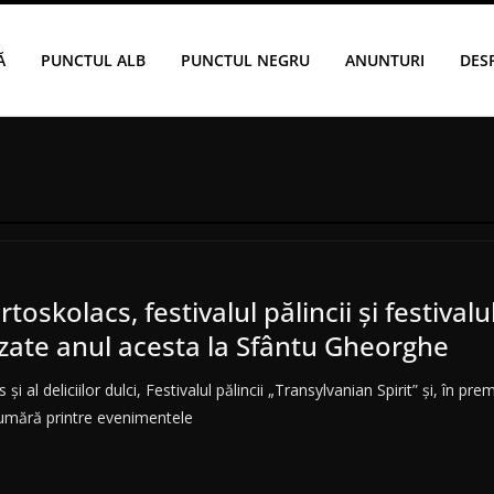
Ă
PUNCTUL ALB
PUNCTUL NEGRU
ANUNTURI
DES
rtoskolacs, festivalul pălincii şi festivalu
izate anul acesta la Sfântu Gheorghe
şi al deliciilor dulci, Festivalul pălincii „Transylvanian Spirit” şi, în pre
numără printre evenimentele