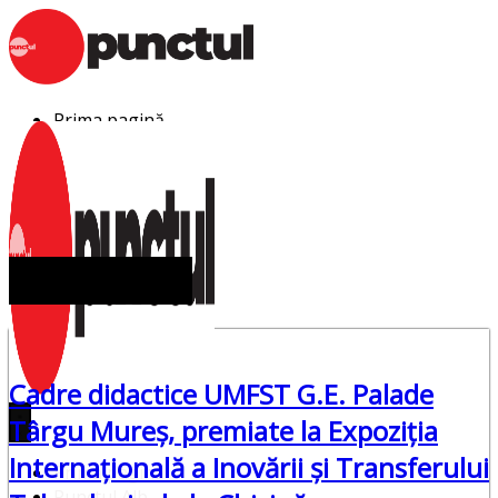
Sari
la
conținut
Prima pagină
Punctul Alb
Punctul Negru
Anunturi
Despre noi
Publicitate
Contact
la expoziția
Cadre didactice UMFST G.E. Palade
Târgu Mureș, premiate la Expoziția
Internațională a Inovării și Transferului
Prima pagină
Punctul Alb