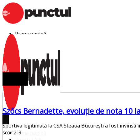
Sari
la
conținut
Prima pagină
Punctul Alb
Punctul Negru
Anunturi
Despre noi
Publicitate
Contact
la wtt
Szőcs Bernadette, evoluție de nota 10
Sportiva legitimată la CSA Steaua București a fost învinsă 
scor 2-3
Prima pagină
Punctul Alb