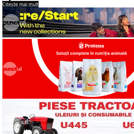
Citește mai mult
Punctul Negru
Anunturi
Despre noi
Publicitate
Contact