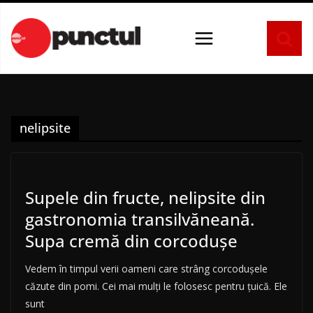
Sari
la
conținut
nelipsite
Supele din fructe, nelipsite din
gastronomia transilvăneană.
Supa cremă din corcodușe
Vedem în timpul verii oameni care strâng corcodușele
căzute din pomi. Cei mai mulți le folosesc pentru țuică. Ele
sunt