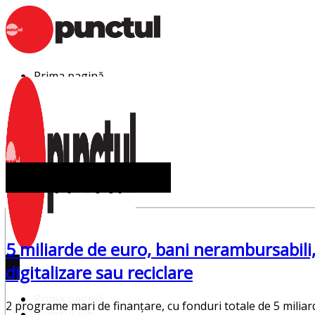
Sari
la
conținut
Prima pagină
Punctul Alb
Punctul Negru
Anunturi
Despre noi
Publicitate
Contact
nerambursabili,
5 miliarde de euro, bani nerambursabili
digitalizare sau reciclare
Prima pagină
2 programe mari de finanțare, cu fonduri totale de 5 miliard
Punctul Alb