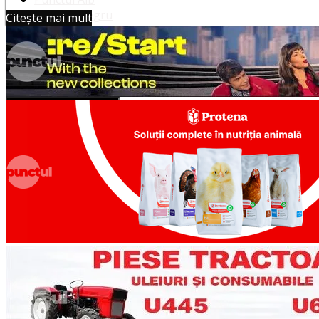
Punctul Negru
Citește mai mult
Anunturi
Despre noi
Publicitate
Contact