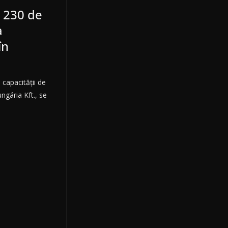
e 230 de
a
în
 capacităţii de
ngária Kft., se