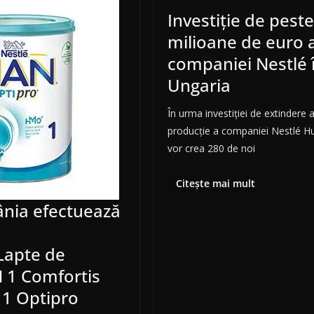
Investiţie de pest
milioane de euro 
companiei Nestlé 
Ungaria
În urma investiţiei de extindere a
producţie a companiei Nestlé Hu
vor crea 280 de noi
Citește mai mult
nia efectuează
Lapte de
 1 Comfortis
 1 Optipro