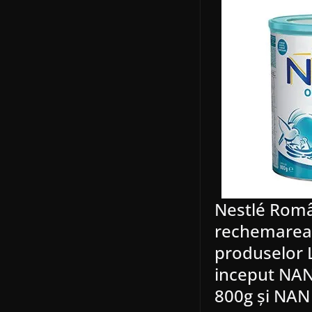
Nestlé Româ
rechemarea
produselor 
inceput NAN
800g și NAN