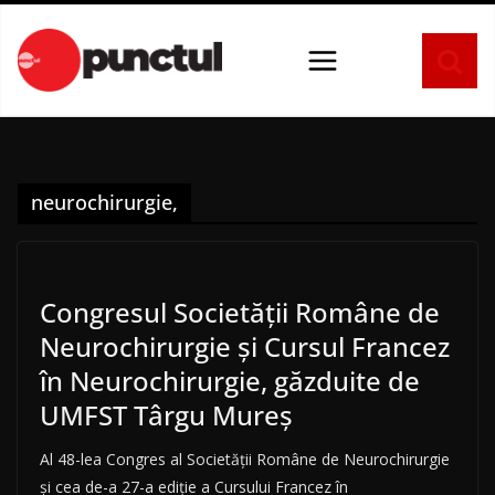
Sari
la
conținut
neurochirurgie,
Congresul Societăţii Române de
Neurochirurgie şi Cursul Francez
în Neurochirurgie, găzduite de
UMFST Târgu Mureş
Al 48-lea Congres al Societăţii Române de Neurochirurgie
şi cea de-a 27-a ediţie a Cursului Francez în