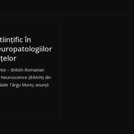
ințific în
uropatologiilor
nțelor
iinţe – British-Romanian
f Neuroscience (BRAIN) din
alade Târgu Mureș anunță