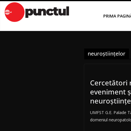
Sari
la
PRIMA PAGIN
conținut
neuroștiințelor
Cercetători 
eveniment șt
neuroștiințe
UMFST G.E. Palade Târ
domeniul neuropatolog