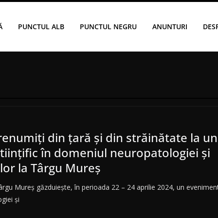
Ă
PUNCTUL ALB
PUNCTUL NEGRU
ANUNTURI
DES
renumiți din țară și din străinătate la un
iințific în domeniul neuropatologiei și
lor la Târgu Mureș
gu Mureș găzduiește, în perioada 22 – 24 aprilie 2024, un eveniment șt
iei și