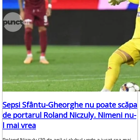
Punctul Negru
Anunturi
Despre noi
Publicitate
Contact
Sepsi Sfântu-Gheorghe nu poate scăpa
de portarul Roland Niczuly. Nimeni nu-
l mai vrea
Roland Niczuly (30 de ani) și clubul unde a jucat cea mai