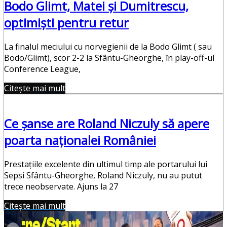
Bodo Glimt, Matei şi Dumitrescu,
optimişti pentru retur
La finalul meciului cu norvegienii de la Bodo Glimt ( sau
Bodo/Glimt), scor 2-2 la Sfântu-Gheorghe, în play-off-ul
Conference League,
Citește mai mult
Ce şanse are Roland Niczuly să apere
poarta naţionalei României
Prestaţiile excelente din ultimul timp ale portarului lui
Sepsi Sfântu-Gheorghe, Roland Niczuly, nu au putut
trece neobservate. Ajuns la 27
Citește mai mult