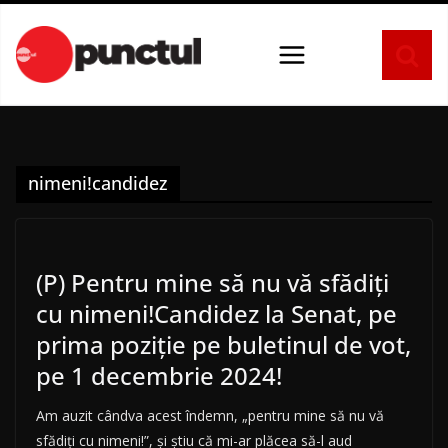
Sari
la
conținut
nimeni!candidez
(P) Pentru mine să nu vă sfădiți
cu nimeni!Candidez la Senat, pe
prima poziție pe buletinul de vot,
pe 1 decembrie 2024!
Am auzit cândva acest îndemn, „pentru mine să nu vă
sfădiți cu nimeni!”, și știu că mi-ar plăcea să-l aud