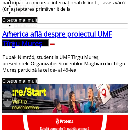
participat la concursul internațional de înot „Tavaszváró”
Punctul Negru
(ún aşteptarea primăverii) de la
Anunturi
Despre noi
Citește mai mult
Publicitate
Contact
America află despre proiectul UMF
Tîrgu Mureş
Tubák Nimród, student la UMF Tîrgu Mureş,
preşedintele Organizaţiei Studenţilor Maghiari din Tîrgu
Mureş participă la cel de- al 46-lea
Citește mai mult