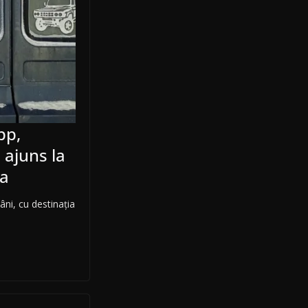
pp,
 ajuns la
ia
ni, cu destinația