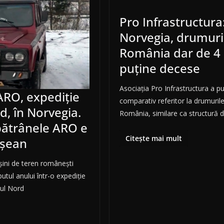
Pro Infrastructura
Norvegia, drumuri
România dar de 4 
puține decese
Asociația Pro Infrastructura a pu
ARO, expediție
comparativ referitor la drumurile
d, în Norvegia.
România, similare ca structură d
bătrânele ARO e
Citește mai mult
eșean
șini de teren românești
utul anului într-o expediție
ul Nord