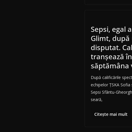
Sepsi, egal 
Glimt, după
disputat. Ca
tranşează în
săptămâna v
După calificările spe
echipelor ŢSKA Sofia 
Sepsi Sfântu-Gheorghe
seară,
Citește mai mult