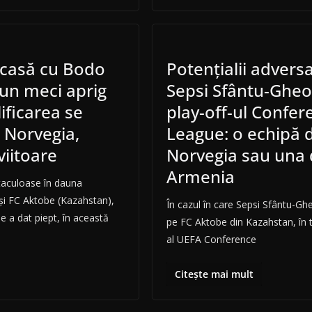
acasă cu Bodo
Potenţialii adversar
 un meci aprig
Sepsi Sfântu-Gheo
lificarea se
play-off-ul Confer
 Norvegia,
League: o echipă 
iitoare
Norvegia sau una 
Armenia
ctaculoase în dauna
şi FC Aktobe (Kazahstan),
În cazul în care Sepsi Sfântu-Gh
 a dat piept, în această
pe FC Aktobe din Kazahstan, în tu
al UEFA Conference
Citește mai mult