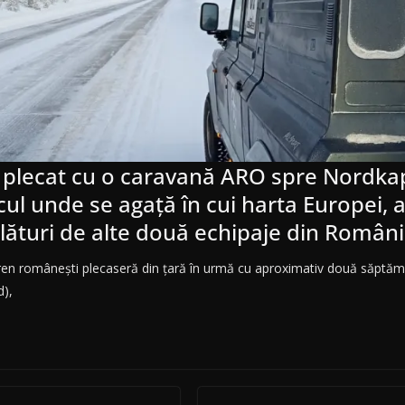
plecat cu o caravană ARO spre Nordka
cul unde se agață în cui harta Europei, a
alături de alte două echipaje din Român
eren românești plecaseră din țară în urmă cu aproximativ două săptămâ
),