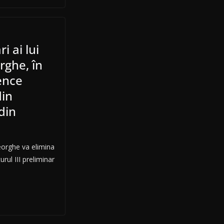
i ai lui
rghe, în
ence
din
din
eorghe va elimina
rul III preliminar