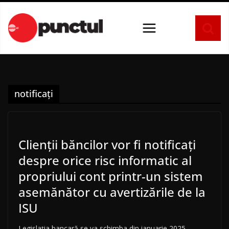
Sari
la
conținut
notificați
Clienții băncilor vor fi notificați
despre orice risc informatic al
propriului cont printr-un sistem
asemănător cu avertizările de la
ISU
Legislația bancară se va schimba din ianuarie 2025.