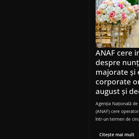
ANAF cere i
despre nunți
majorate și
corporate or
august și d
Agenția Națională de 
(ANAF) cere operatoril
într-un termen de cinc
Citește mai mult