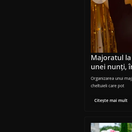
Majoratul l
unei nunți, î
Organizarea unui majo
cheltuieli care pot
Citește mai mult