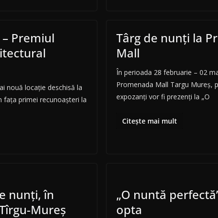
 – Premiul
Târg de nunți la 
itectural
Mall
În perioada 28 februarie – 02 mar
Promenada Mall Targu Mureș, p
i nouă locație deschisă la
expozanți vor fi prezenți la „O
n fața primei recunoașteri la
Citește mai mult
 nunți, în
„O nuntă perfectă”
 Tîrgu-Mureș
opta