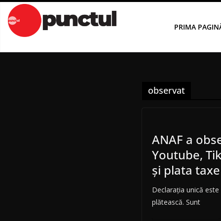
Sari
la
PRIMA PAGIN
conținut
observat
ANAF a obse
Youtube, Ti
și plata taxe
Declarația unică este
plătească. Sunt