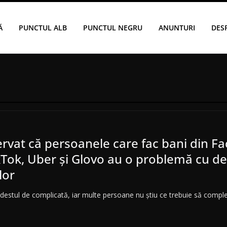
Ă
PUNCTUL ALB
PUNCTUL NEGRU
ANUNTURI
DES
rvat că persoanele care fac bani din F
kTok, Uber și Glovo au o problemă cu de
lor
 destul de complicată, iar multe persoane nu știu ce trebuie să comple