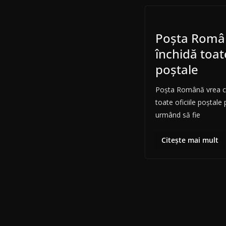
Poșta Româ
închidă toate
poștale
Poșta Română vrea ca 
toate oficiile poștale 
urmând să fie
Citește mai mult