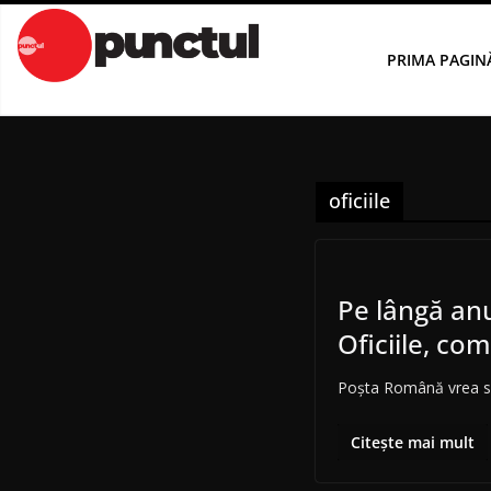
Sari
la
PRIMA PAGIN
conținut
oficiile
Pe lângă an
Oficiile, co
Poșta Română vrea să e
Citește mai mult