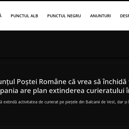
Ă
PUNCTUL ALB
PUNCTUL NEGRU
ANUNTURI
DES
unțul Poștei Române că vrea să închidă
mpania are plan extinderea curieratului 
xtindă activitatea de curierat pe piețele din Balcanii de Vest, dar și 