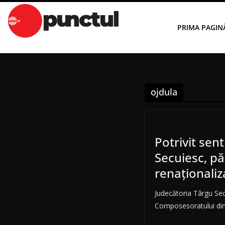
Sari
la
PRIMA PAGIN
conținut
ojdula
Potrivit sen
Secuiesc, p
renaţionaliz
Judecătoria Târgu Sec
Composesoratului din