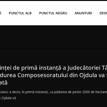
Ă
PUNCTUL ALB
PUNCTUL NEGRU
ANUNTURI
DES
tinţei de primă instanţă a Judecătoriei T
ădurea Composesoratului din Ojdula va 
ată
uiesc a decis, în primă instanţă, ca pădurea de peste 2500 de hectare
 Ojdula să