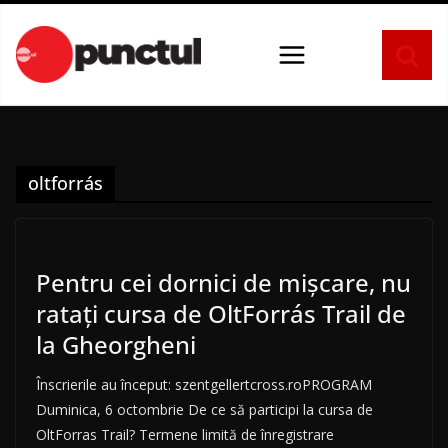
Sari
la
conținut
oltforrás
Pentru cei dornici de mișcare, nu
ratați cursa de OltForrás Trail de
la Gheorgheni
Înscrierile au început: szentgellertcross.roPROGRAM
Duminica, 6 octombrie De ce să participi la cursa de
OltForras Trail? Termene limită de înregistrare