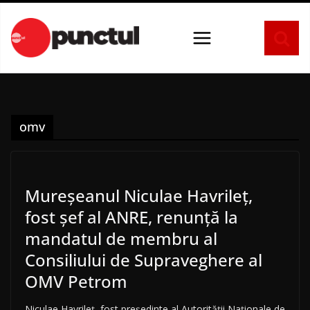
Sari
la
conținut
omv
Mureșeanul Niculae Havrileţ,
fost şef al ANRE, renunţă la
mandatul de membru al
Consiliului de Supraveghere al
OMV Petrom
Niculae Havrileţ, fost preşedinte al Autorităţii Naţionale de