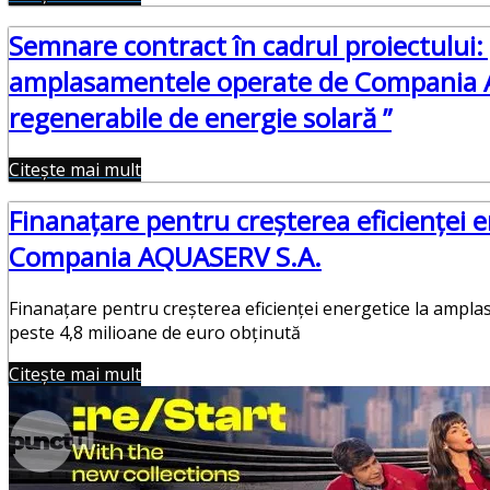
Semnare contract în cadrul proiectului: 
amplasamentele operate de Compania Aq
regenerabile de energie solară ”
Citește mai mult
Finanaţare pentru creșterea eficienței
Compania AQUASERV S.A.
Finanaţare pentru creșterea eficienței energetice la amp
peste 4,8 milioane de euro obținută
Citește mai mult