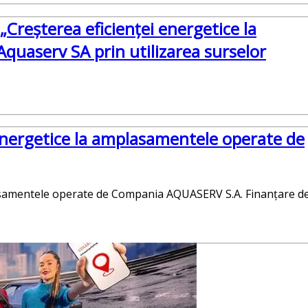
„Creșterea eficienței energetice la
uaserv SA prin utilizarea surselor
 energetice la amplasamentele operate de
lasamentele operate de Compania AQUASERV S.A. Finanțare d