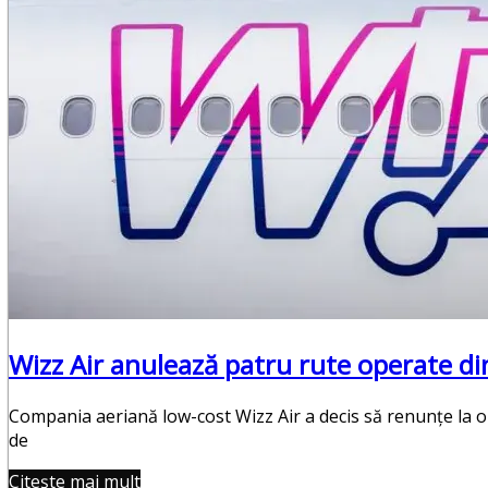
Punctul Negru
Anunturi
Despre noi
Publicitate
Contact
Wizz Air anulează patru rute operate di
Compania aeriană low-cost Wizz Air a decis să renunțe la o
de
Citește mai mult