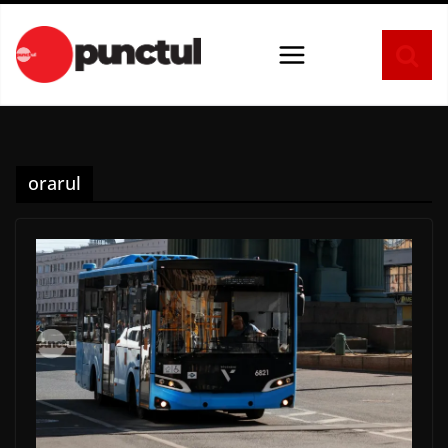
Sari
la
conținut
orarul