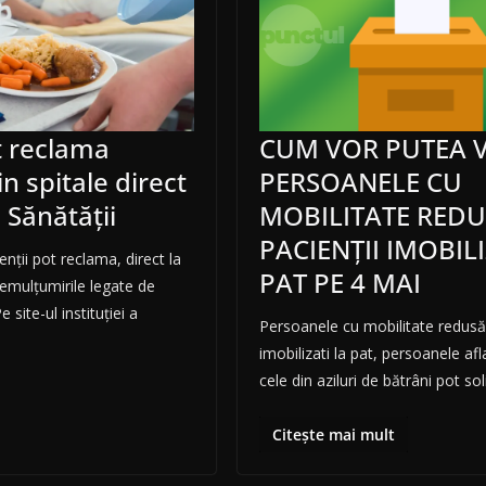
t reclama
CUM VOR PUTEA 
 spitale direct
PERSOANELE CU
 Sănătății
MOBILITATE REDU
PACIENȚII IMOBILI
enții pot reclama, direct la
PAT PE 4 MAI
nemulțumirile legate de
 site-ul instituției a
Persoanele cu mobilitate redusă,
imobilizati la pat, persoanele afla
cele din aziluri de bătrâni pot sol
Citește mai mult