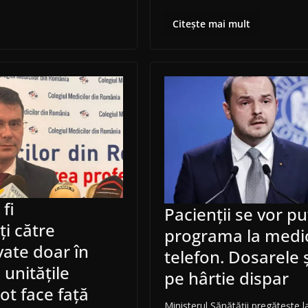
Citește mai mult
 fi
Pacienții se vor p
ți către
programa la medi
vate doar în
telefon. Dosarele ș
 unitățile
pe hârtie dispar
ot face față
Ministerul Sănătății pregătește 