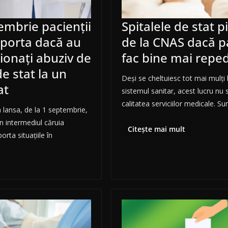
embrie pacienții
Spitalele de stat p
aporta dacă au
de la CNAS dacă pa
ționați abuziv de
fac bine mai repe
de stat la un
Deși se cheltuiesc tot mai mulți
at
sistemul sanitar, acest lucru nu s
calitatea serviciilor medicale. S
a lansa, de la 1 septembrie,
n intermediul căruia
Citește mai mult
orta situațiile în