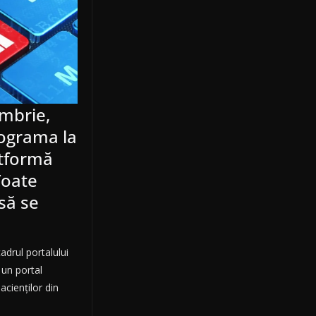
mbrie,
rograma la
atformă
Toate
 să se
adrul portalului
un portal
cienților din