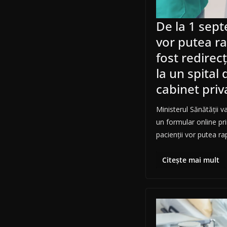
De la 1 sept
vor putea r
fost redirec
la un spital 
cabinet priv
Ministerul Sănătății v
un formular online pri
pacienții vor putea rap
Citește mai mult