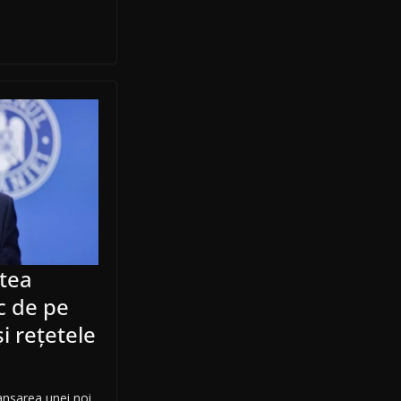
utea
c de pe
i rețetele
lansarea unei noi