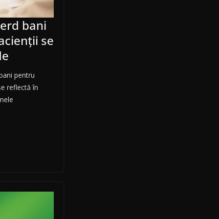
ierd bani
cienții se
de
 bani pentru
e reflectă în
umele