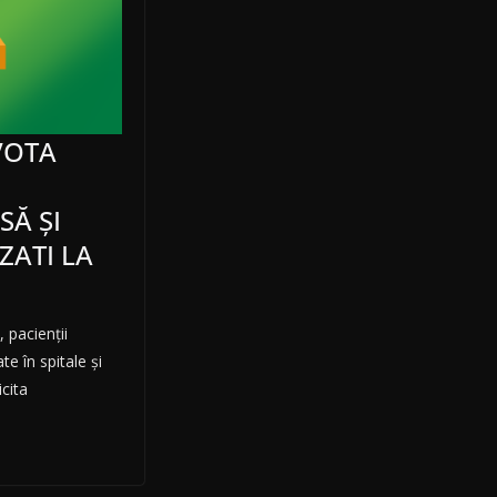
VOTA
SĂ ȘI
ZATI LA
 pacienții
te în spitale și
icita