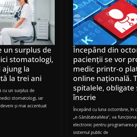
 un surplus de
Începând din octo
ci stomatologi,
pacienții se vor p
i ajung la
medic printr-o pl
ă la trei ani
online națională. 
spitalele, obligate
 cu un surplus de
înscrie
edici stomatologi, iar
a deveni și mai accentuat
Începând cu luna octombrie, în c
„e-SănătateaMea”, va funcționa 
electronic pentru programarea pa
sistemul public de