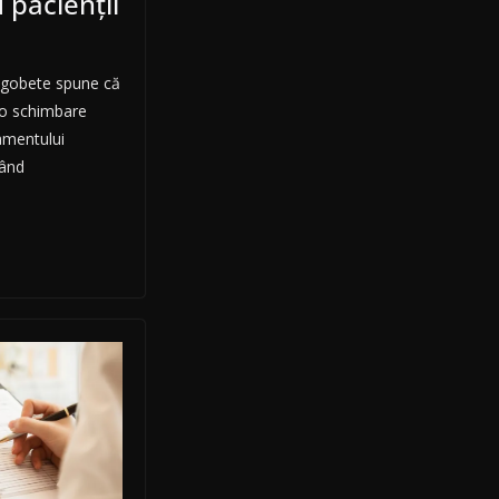
 pacienții
Rogobete spune că
 o schimbare
amentului
când