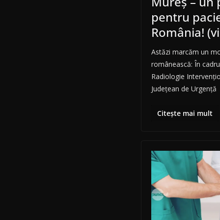
Mureș – un 
pentru pacie
România! (v
Astăzi marcăm un mom
românească: În cadru
Radiologie Intervențion
Județean de Urgență
Citește mai mult