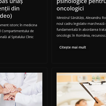
pas uriaș
psihologice pentru
nții din
oncologici
ideo)
Ministrul Sănătății, Alexandru 
noul cadru legislativ marchează
ent istoric în medicina
fundamentală în abordarea trat
l Compartimentului de
oncologic în România, recunos
ală al Spitalului Clinic
Citește mai mult