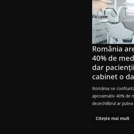
România are
40% de medi
dar pacienți
cabinet o dat
România se confruntă
aproximativ 40% de m
dezechilibrul ar pute
Citește mai mult