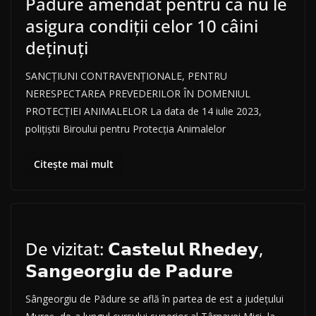
Pădure amendat pentru că nu le
asigura condiții celor 10 câini
deținuți
SANCȚIUNI CONTRAVENȚIONALE, PENTRU
NERESPECTAREA PREVEDERILOR ÎN DOMENIUL
PROTECȚIEI ANIMALELOR La data de 14 iulie 2023,
polițiștii Biroului pentru Protecția Animalelor
Citește mai mult
De vizitat: 𝗖𝗮𝘀𝘁𝗲𝗹𝘂𝗹 𝗥𝗵𝗲𝗱𝗲𝘆,
𝗦𝗮𝗻𝗴𝗲𝗼𝗿𝗴𝗶𝘂 𝗱𝗲 𝗣𝗮𝗱𝘂𝗿𝗲
Sângeorgiu de Pădure se află în partea de est a județului