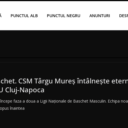
Ă
PUNCTUL ALB
PUNCTUL NEGRU
ANUNTURI
DES
chet. CSM Târgu Mureș întâlnește eterna
U Cluj-Napoca
începe faza a doua a Ligii Naționale de Baschet Masculin. Echipa noas
propus înaintea