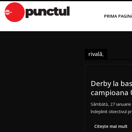
Sari
la
PRIMA PAGIN
conținut
rivală,
Derby la bas
campioana 
Sâmbătă, 27 ianuarie 
îndeplinit obiectivul 
Citește mai mult