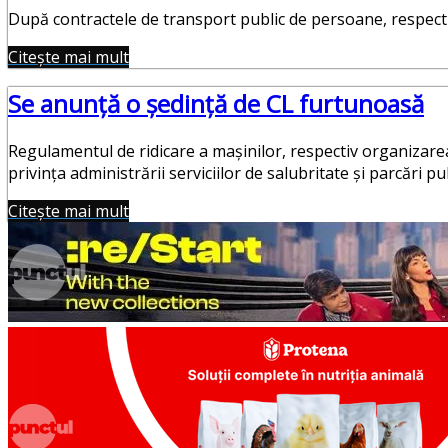
După contractele de transport public de persoane, respectiv
Citește mai mult
Se anunță o ședință de CL furtunoasă
Regulamentul de ridicare a maşinilor, respectiv organiza
privinţa administrării serviciilor de salubritate şi parcări pu
Citește mai mult