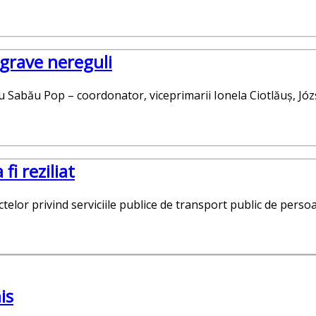
 grave nereguli
iu Sabău Pop – coordonator, viceprimarii Ionela Ciotlăuș, Jó
fi reziliat
ctelor privind serviciile publice de transport public de perso
is