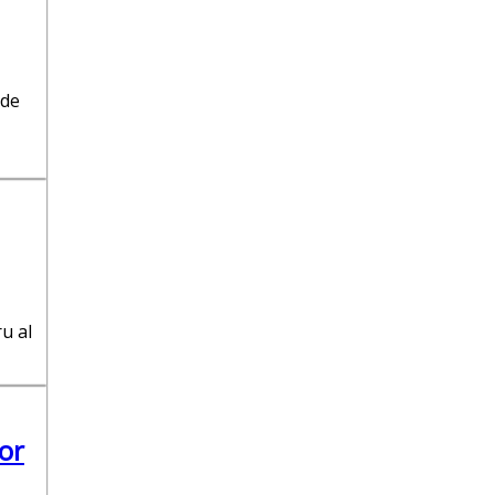
 de
ru al
or