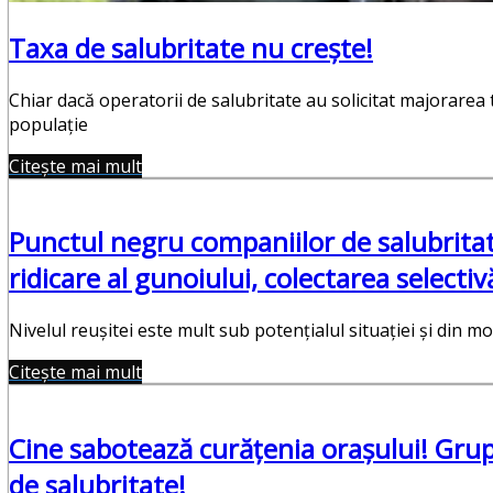
Taxa de salubritate nu crește!
Chiar dacă operatorii de salubritate au solicitat majorarea 
populație
Citește mai mult
Punctul negru companiilor de salubrita
ridicare al gunoiului, colectarea selectiv
Nivelul reușitei este mult sub potențialul situației și din m
Citește mai mult
Cine sabotează curățenia orașului! Gru
de salubritate!