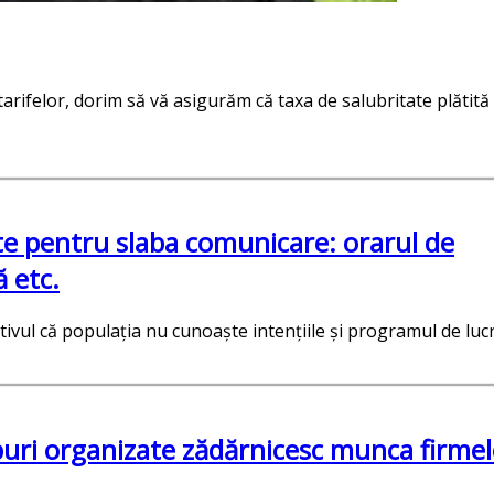
tarifelor, dorim să vă asigurăm că taxa de salubritate plătită
te pentru slaba comunicare: orarul de
ă etc.
otivul că populația nu cunoaște intențiile și programul de luc
puri organizate zădărnicesc munca firmel