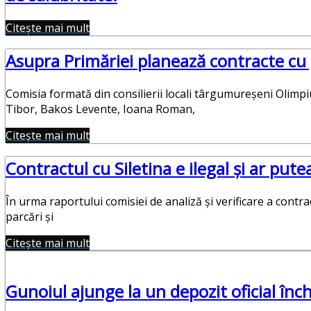
Citește mai mult
Asupra Primăriei planează contracte cu
Comisia formată din consilierii locali târgumureșeni Olimp
Tibor, Bakos Levente, Ioana Roman,
Citește mai mult
Contractul cu Siletina e ilegal și ar putea 
În urma raportului comisiei de analiză şi verificare a contra
parcări şi
Citește mai mult
Gunoiul ajunge la un depozit oficial înch