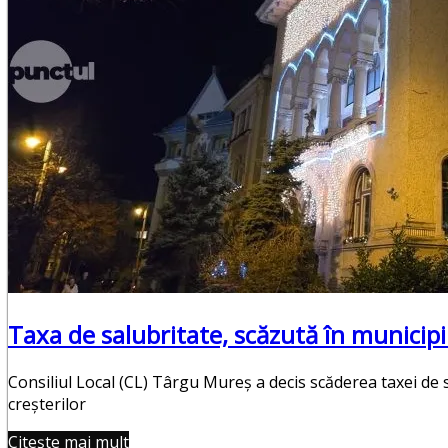
Punctul Negru
Anunturi
Despre noi
Publicitate
Contact
Taxa de salubritate, scăzută în municip
Consiliul Local (CL) Târgu Mureş a decis scăderea taxei de s
creşterilor
Citește mai mult