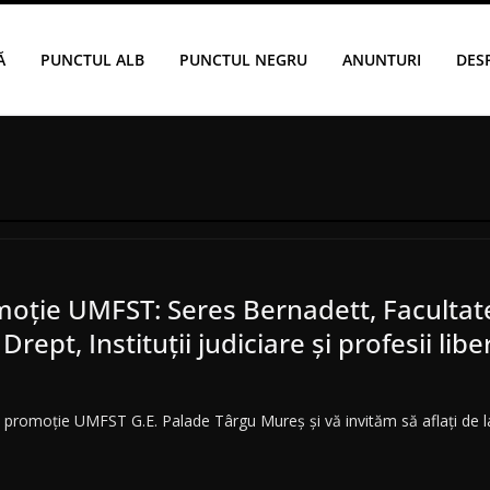
Ă
PUNCTUL ALB
PUNCTUL NEGRU
ANUNTURI
DES
omoție UMFST: Seres Bernadett, Facultat
rept, Instituții judiciare și profesii libe
 promoție UMFST G.E. Palade Târgu Mureș și vă invităm să aflați de la