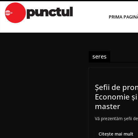
Sari
la
PRIMA PAGIN
conținut
seres
Șefii de pr
Economie și D
master
Vă prezentăm șefii de
Citește mai mult