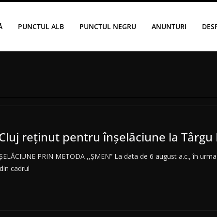
Ă
PUNCTUL ALB
PUNCTUL NEGRU
ANUNTURI
DES
luj reținut pentru înșelăciune la Târg
LĂCIUNE PRIN METODA ,,ȘMEN” La data de 6 august a.c., în urma c
 din cadrul