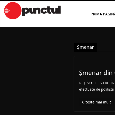
Sari
la
PRIMA PAGIN
conținut
Șmenar
Șmenar din C
REȚINUT PENTRU ÎNȘE
efectuate de polițiștii
Citește mai mult